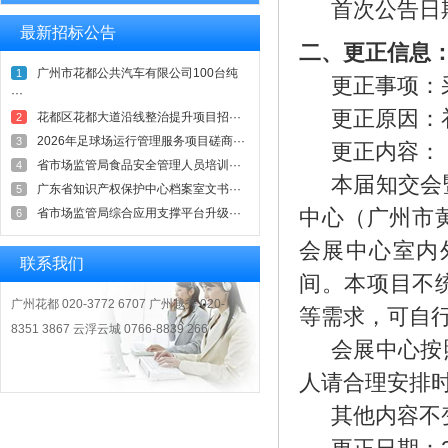
首次公告日
最新招标公告
二、更正信息
广州市花都公共汽车有限公司100台纯
1
更正事项：
···
更正原因：
花都区花都大道沿线整治提升项目招···
2
2026年足球场运行管理服务项目磋商···
3
更正内容：
省市场监管局食品安全管理人员培训···
4
本届知交会
广东省知识产权保护中心档案室文书···
5
省市场监管局综合应用支撑平台升级···
中心（广州市
6
会展中心室内
联系我们
间。本项目不
广州花都 020-3772 6707 广州越秀 020-
等需求，可自
8351 3867 云浮云城 0766-8839 266
会展中心按
人请合理安排
其他内容不