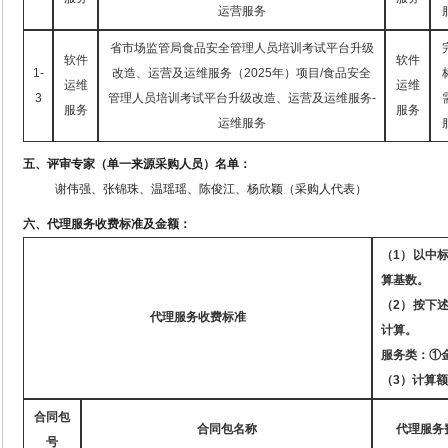
运营服务
省市场监管局食品安全管理人员培训考试平台升级
软件
软件
1-
改造、运营及运维服务（
2025年）项目/食品安全
运维
运维
3
管理人员培训考试平台升级改造、运营及运维服务-
服务
服务
运维服务
五、评审专家（单一来源采购人员）名单：
谢伟强、张锦珠、温瑶瑶、陈俊江、杨欣颖（采购人代表）
六、代理服务收费标准及金额：
（
1
）以中
算基数。
（
2
）按下
代理服务收费标准
计算。
服务类：
①
（
3
）计算额
合同包
合同包名称
代理服务
号