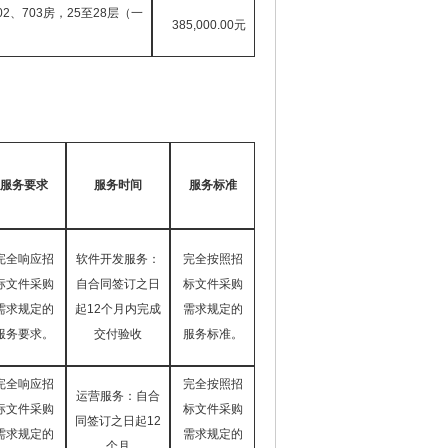
02、703房，25至28层（一
385,000.00元
服务要求
服务时间
服务标准
完全响应招
软件开发服务：
完全按照招
标文件采购
自合同签订之日
标文件采购
需求规定的
起
12个月内完成
需求规定的
服务要求。
交付验收
服务标准。
完全响应招
完全按照招
运营服务：自合
标文件采购
标文件采购
同签订之日起
12
需求规定的
需求规定的
个月