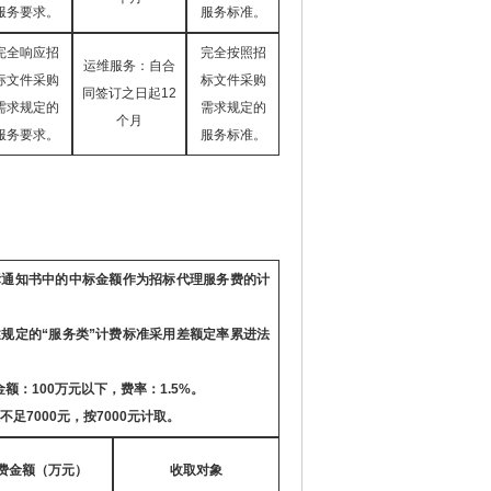
服务要求。
服务标准。
完全响应招
完全按照招
运维服务：自合
标文件采购
标文件采购
同签订之日起
12
需求规定的
需求规定的
个月
服务要求。
服务标准。
标通知书中的中标金额作为招标代理服务费的计
述规定的
“
服务类
”
计费标准采用差额定率累进法
金额：
100
万元以下，费率：
1.5%
。
不足
7000
元，按
7000
元计取。
费金额（万元）
收取对象