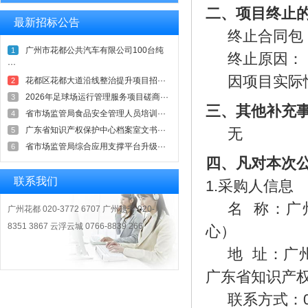
二、项目终止
最新招标公告
终止合同包
广州市花都公共汽车有限公司100台纯
1
终止原因：
···
因项目实际
花都区花都大道沿线整治提升项目招···
2
2026年足球场运行管理服务项目磋商···
3
三、其他补充
省市场监管局食品安全管理人员培训···
4
广东省知识产权保护中心档案室文书···
5
无
省市场监管局综合应用支撑平台升级···
6
四、凡对本次
联系我们
1.采购人信息
名
称：广
广州花都 020-3772 6707 广州越秀 020-
8351 3867 云浮云城 0766-8839 266
心）
地
址：广州
广东省知识产权
联系方式：