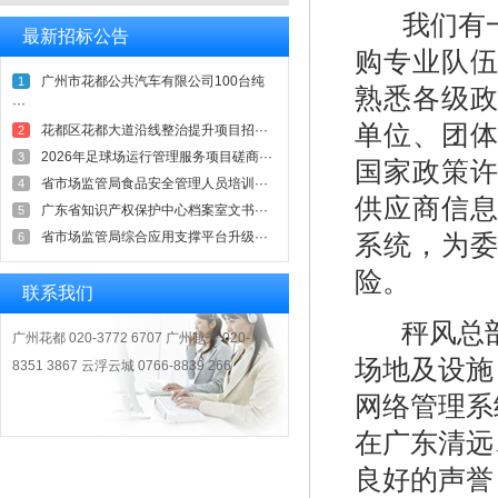
我们有一
最新招标公告
购专业队
广州市花都公共汽车有限公司100台纯
1
熟悉各级
···
单位、团
花都区花都大道沿线整治提升项目招···
2
2026年足球场运行管理服务项目磋商···
3
国家政策
省市场监管局食品安全管理人员培训···
4
供应商信
广东省知识产权保护中心档案室文书···
5
系统，为
省市场监管局综合应用支撑平台升级···
6
险。
联系我们
秤风总部
广州花都 020-3772 6707 广州越秀 020-
场地及设施
8351 3867 云浮云城 0766-8839 266
网络管理系
在广东清远
良好的声誉